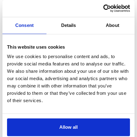
Languages:
Espagnol
ATV
Consent
Details
About
Autriche
Position Orbitale:
19.2°E
Languages:
Allemand
This website uses cookies
We use cookies to personalise content and ads, to
ATV 2
provide social media features and to analyse our traffic.
Autriche
We also share information about your use of our site with
Position Orbitale:
19.2°E
our social media, advertising and analytics partners who
Languages:
Allemand
may combine it with other information that you’ve
provided to them or that they’ve collected from your use
of their services.
Automoto la chaîne
France
Position Orbitale:
19.2°E
Languages:
Français
Allow all