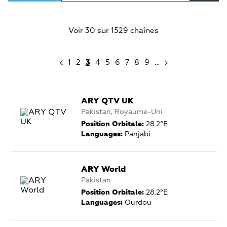
Voir 30 sur 1529 chaînes
1
2
3
4
5
6
7
8
9
…
ARY QTV UK
Pakistan, Royaume-Uni
Position Orbitale:
28.2°E
Languages:
Panjabi
ARY World
Pakistan
Position Orbitale:
28.2°E
Languages:
Ourdou