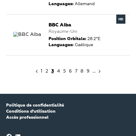
Languages:
Allemand
BBC Alba
Royaume-Uni
Position Orbitale:
28.2°E
Languages:
Gaélique
1
2
3
4
5
6
7
8
9
…
Politique de confidentialité
Conditions d'utilisation
Accès professionnel
FOLLOW ASTRA