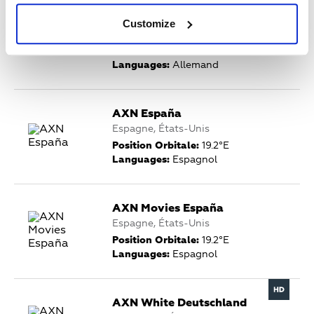
AXN Black Deutschland
Customize
Allemagne, États-Unis
Position Orbitale:
19.2°E
Languages:
Allemand
AXN España
Espagne, États-Unis
Position Orbitale:
19.2°E
Languages:
Espagnol
AXN Movies España
Espagne, États-Unis
Position Orbitale:
19.2°E
Languages:
Espagnol
AXN White Deutschland