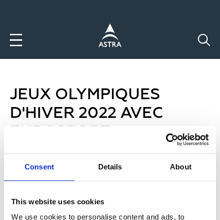
Aller
au
contenu
principal
JEUX OLYMPIQUES
D'HIVER 2022 AVEC
EUROSPORT
04 Fév 2022
Consent
Details
About
Du 4 au 20 février 2022, vivez les
Jeux Olympiques d'Hiver en
This website uses cookies
direct et en 4K* avec EUROSPORT
We use cookies to personalise content and ads, to