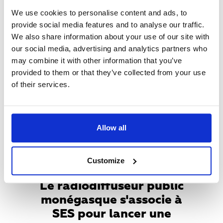
heure locale, par une fusée SpaceX Falcon
We use cookies to personalise content and ads, to
9 depuis le centre spatial de Cap
provide social media features and to analyse our traffic.
Canaveral en Floride, aux États-Unis.
We also share information about your use of our site with
our social media, advertising and analytics partners who
En savoir plus
may combine it with other information that you’ve
provided to them or that they’ve collected from your use
Teaser
of their services.
Media
Allow all
Customize
Le radiodiffuseur public
monégasque s'associe à
SES pour lancer une