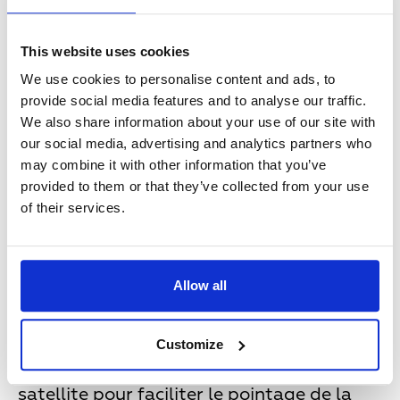
Android pour vous accompagner au fil des
étapes d’installation et de pointage de
votre parabole. Pour permettre le
This website uses cookies
fonctionnement correct de l’application,
We use cookies to personalise content and ads, to
nous avons besoins de certaines
provide social media features and to analyse our traffic.
permissions sur votre mobile, dont
We also share information about your use of our site with
notamment votre position géographique
our social media, advertising and analytics partners who
grâce à la longitude et latitude. De plus,
may combine it with other information that you’ve
nous pouvons demander votre adresse
provided to them or that they’ve collected from your use
email si vous souhaitez recevoir un fichier
of their services.
avec les paramètres de pointage et cette
adresse ne sera pas conservé ou utilisé en
dehors de l’utilisation de cette fonction.
Allow all
En fait, l'application a entre autre besoin
que les services de localisation soient
activés pour fonctionner correctement et
Customize
ces informations nous permettent de
déterminer votre position relative à notre
satellite pour faciliter le pointage de la