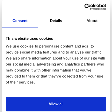
Languages:
Anglais
Channel 4 Northern Ireland
Consent
Details
About
Royaume-Uni
Position Orbitale:
28.2°E
Languages:
Anglais
This website uses cookies
We use cookies to personalise content and ads, to
Channel 4 Scotland
provide social media features and to analyse our traffic.
Royaume-Uni
We also share information about your use of our site with
Position Orbitale:
28.5°E
our social media, advertising and analytics partners who
Languages:
Anglais
may combine it with other information that you’ve
provided to them or that they’ve collected from your use
of their services.
Channel 4 Scotland +1
Royaume-Uni
Position Orbitale:
28.5°E
Languages:
Anglais
Allow all