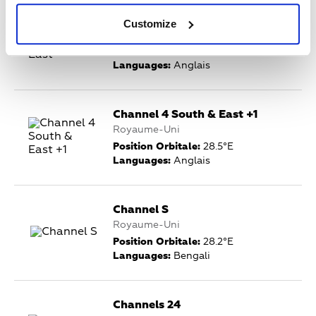
Channel 4 South & East
Customize
Royaume-Uni
Position Orbitale:
28.5°E
Languages:
Anglais
Channel 4 South & East +1
Royaume-Uni
Position Orbitale:
28.5°E
Languages:
Anglais
Channel S
Royaume-Uni
Position Orbitale:
28.2°E
Languages:
Bengali
Channels 24