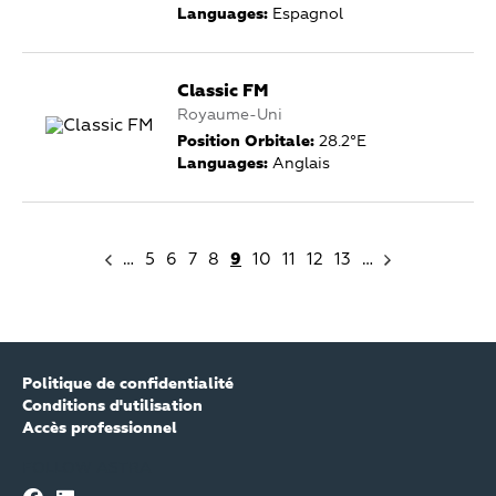
Languages:
Espagnol
Classic FM
Royaume-Uni
Position Orbitale:
28.2°E
Languages:
Anglais
…
5
6
7
8
9
10
11
12
13
…
Politique de confidentialité
Conditions d'utilisation
Accès professionnel
FOLLOW ASTRA