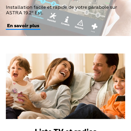
Teaser
Installation facile et rapide de votre parabole sur
Text
ASTRA 19.2° Est.
En savoir plus
Teaser
Media