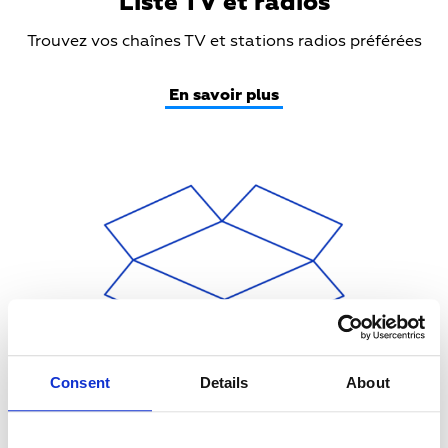
Liste TV et radios
Teaser
Trouvez vos chaînes TV et stations radios préférées
Text
En savoir plus
Teaser
Media
Consent
Details
About
Liste des chaînes par bouquet