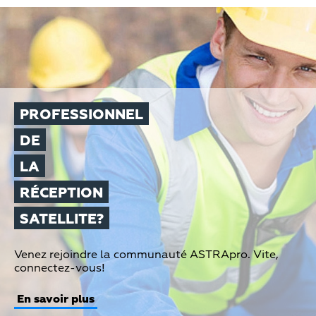
Content
teaser
PROFESSIONNEL
DE
LA
RÉCEPTION
SATELLITE?
Teaser
Venez rejoindre la communauté ASTRApro. Vite,
Text
connectez-vous!
En savoir plus