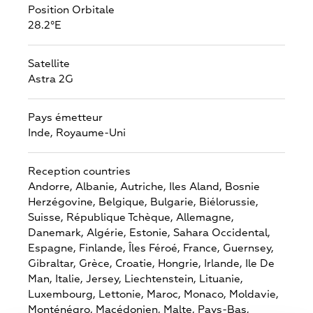
Position Orbitale
28.2°E
Satellite
Astra 2G
Pays émetteur
Inde,
Royaume-Uni
Reception countries
Andorre,
Albanie,
Autriche,
Iles Aland,
Bosnie
Herzégovine,
Belgique,
Bulgarie,
Biélorussie,
Suisse,
République Tchèque,
Allemagne,
Danemark,
Algérie,
Estonie,
Sahara Occidental,
Espagne,
Finlande,
Îles Féroé,
France,
Guernsey,
Gibraltar,
Grèce,
Croatie,
Hongrie,
Irlande,
Ile De
Man,
Italie,
Jersey,
Liechtenstein,
Lituanie,
Luxembourg,
Lettonie,
Maroc,
Monaco,
Moldavie,
Monténégro,
Macédonien,
Malte,
Pays-Bas,