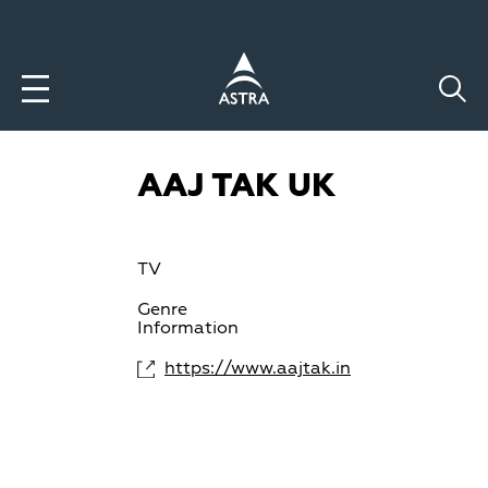
Aller
au
contenu
principal
AAJ TAK UK
TV
Genre
Information
https://www.aajtak.in