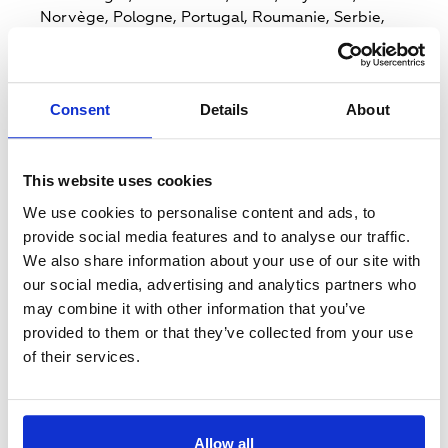
Norvège,
Pologne,
Portugal,
Roumanie,
Serbie,
Russie,
Suède,
Slovénie,
Slovaquie,
Saint Marin,
Tunisie,
Ukraine,
Royaume-Uni,
Vatican
Consent
Details
About
Marchés ciblés
Andorre,
Albanie,
Autriche,
Iles Aland,
Bosnie
Herzégovine,
Belgique,
Bulgarie,
Biélorussie,
This website uses cookies
Suisse,
République Tchèque,
Allemagne,
Danemark,
Algérie,
Estonie,
Sahara Occidental,
We use cookies to personalise content and ads, to
Espagne,
Finlande,
Îles Féroé,
France,
Guernsey,
provide social media features and to analyse our traffic.
Gibraltar,
Grèce,
Croatie,
Hongrie,
Irlande,
Ile De
We also share information about your use of our site with
Man,
Italie,
Jersey,
Liechtenstein,
Lituanie,
our social media, advertising and analytics partners who
Luxembourg,
Lettonie,
Maroc,
Monaco,
Moldavie,
may combine it with other information that you’ve
Monténégro,
Macédonien,
Malte,
Pays-Bas,
provided to them or that they’ve collected from your use
Norvège,
Pologne,
Portugal,
Roumanie,
Serbie,
of their services.
Russie,
Suède,
Slovénie,
Slovaquie,
Saint Marin,
Tunisie,
Ukraine,
Royaume-Uni,
Vatican
Standard
Allow all