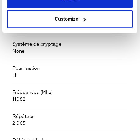
DVB-S2
Customize
MPEG - 4/ MPEG-2
MPEG-4
Système de cryptage
None
Polarisation
H
Fréquences (Mhz)
11082
Répéteur
2.065