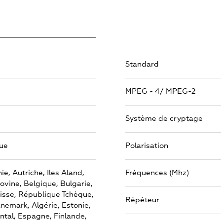
Standard
MPEG - 4/ MPEG-2
Système de cryptage
ue
Polarisation
ie,
Autriche,
Iles Aland,
Fréquences (Mhz)
ovine,
Belgique,
Bulgarie,
isse,
République Tchèque,
Répéteur
nemark,
Algérie,
Estonie,
ntal,
Espagne,
Finlande,