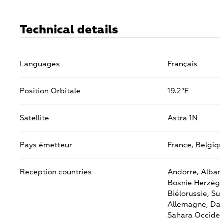
Technical details
Languages
Français
Position Orbitale
19.2°E
Satellite
Astra 1N
Pays émetteur
France,
Belgiq
Reception countries
Andorre,
Alban
Bosnie Herzég
Biélorussie,
Su
Allemagne,
Da
Sahara Occide