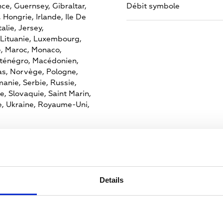
nce,
Guernsey,
Gibraltar,
Débit symbole
,
Hongrie,
Irlande,
Ile De
talie,
Jersey,
Lituanie,
Luxembourg,
,
Maroc,
Monaco,
ténégro,
Macédonien,
s,
Norvège,
Pologne,
anie,
Serbie,
Russie,
e,
Slovaquie,
Saint Marin,
e,
Ukraine,
Royaume-Uni,
ans cette région
Details