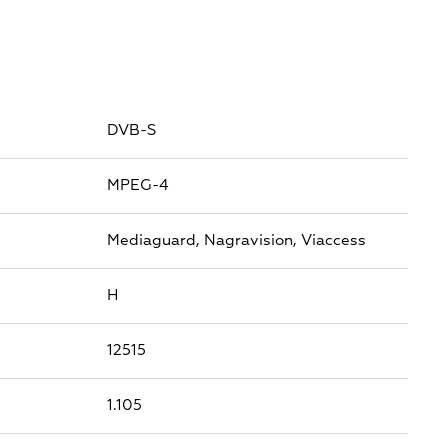
DVB-S
MPEG-4
Mediaguard,
Nagravision,
Viaccess
H
12515
1.105