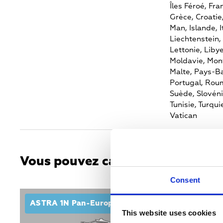
Îles Féroé,
Fra
Grèce,
Croatie
Man,
Islande,
I
Liechtenstein,
Lettonie,
Libye
Moldavie,
Mon
Malte,
Pays-Ba
Portugal,
Roum
Suède,
Slovéni
Tunisie,
Turqui
Vatican
Vous pouvez capter les chaînes d
Consent
ASTRA 1N Pan-European Ku-band beam
This website uses cookies