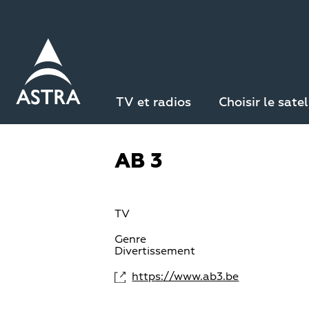
Aller
au
contenu
principal
Retour à la liste des chaînes
TV et radios
Choisir le satel
AB 3
TV
Genre
Divertissement
https://www.ab3.be