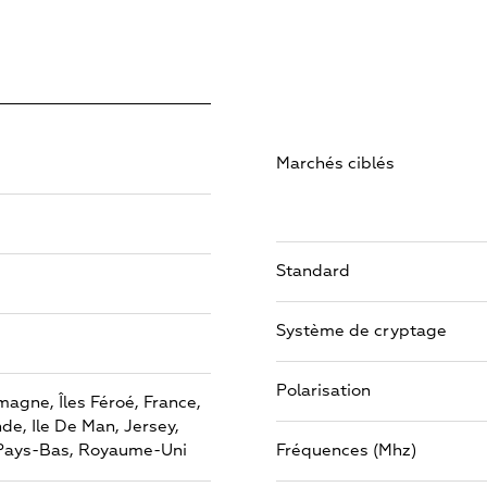
Marchés ciblés
Standard
Système de cryptage
Polarisation
emagne,
Îles Féroé,
France,
nde,
Ile De Man,
Jersey,
Pays-Bas,
Royaume-Uni
Fréquences (Mhz)