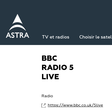
Aller
au
contenu
principal
Retour à la liste des chaînes
TV et radios
Choisir le satel
BBC
RADIO 5
LIVE
Radio
https://www.bbc.co.uk/5live