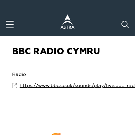
Aller
au
contenu
principal
BBC RADIO CYMRU
Radio
https://www.bbc.co.uk/sounds/play/live:bbc_ra