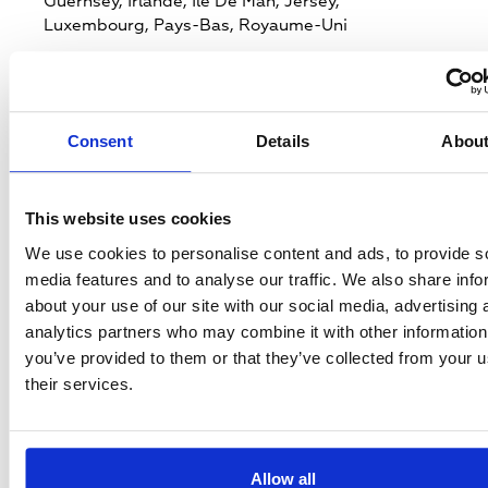
Guernsey,
Irlande,
Ile De Man,
Jersey,
Luxembourg,
Pays-Bas,
Royaume-Uni
Standard
DVB-S2
Consent
Details
Abou
Système de cryptage
None
This website uses cookies
We use cookies to personalise content and ads, to provide s
Polarisation
V
media features and to analyse our traffic. We also share info
about your use of our site with our social media, advertising 
analytics partners who may combine it with other information
Fréquences (Mhz)
you’ve provided to them or that they’ve collected from your u
10788
their services.
Répéteur
2.046
Allow all