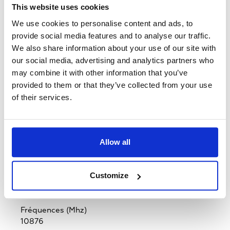
This website uses cookies
Marchés ciblés
We use cookies to personalise content and ads, to
Espagne,
Andorre
provide social media features and to analyse our traffic.
We also share information about your use of our site with
Standard
our social media, advertising and analytics partners who
DVB-S
may combine it with other information that you’ve
provided to them or that they’ve collected from your use
MPEG - 4/ MPEG-2
of their services.
MPEG-2
Système de cryptage
Allow all
Nagravision
Polarisation
Customize
V
Fréquences (Mhz)
10876