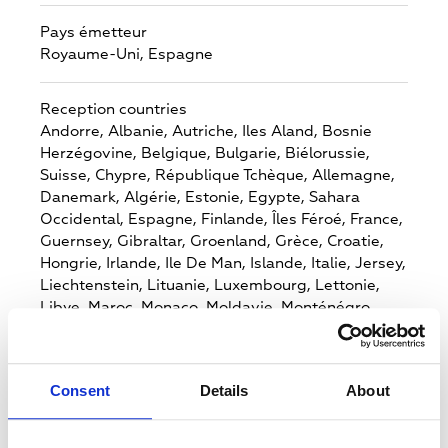
Pays émetteur
Royaume-Uni,
Espagne
Reception countries
Andorre,
Albanie,
Autriche,
Iles Aland,
Bosnie
Herzégovine,
Belgique,
Bulgarie,
Biélorussie,
Suisse,
Chypre,
République Tchèque,
Allemagne,
Danemark,
Algérie,
Estonie,
Egypte,
Sahara
Occidental,
Espagne,
Finlande,
Îles Féroé,
France,
Guernsey,
Gibraltar,
Groenland,
Grèce,
Croatie,
Hongrie,
Irlande,
Ile De Man,
Islande,
Italie,
Jersey,
Liechtenstein,
Lituanie,
Luxembourg,
Lettonie,
Libye,
Maroc,
Monaco,
Moldavie,
Monténégro,
Macédonien,
Mauritanie,
Malte,
Pays-Bas,
Norvège,
Pologne,
Portugal,
Roumanie,
Serbie,
Russie,
Suède,
Slovénie,
Svalbard Et Jan Mayen,
Consent
Details
About
Slovaquie,
Saint Marin,
Tunisie,
Turquie,
Ukraine,
Royaume-Uni,
Vatican