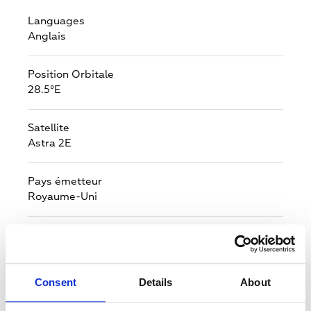
Languages
Anglais
Position Orbitale
28.5°E
Satellite
Astra 2E
Pays émetteur
Royaume-Uni
Reception countries
Belgique,
Allemagne,
Îles Féroé,
France,
Guernsey,
Irlande,
Ile De Man,
Jersey,
Luxembourg,
Pays-Bas,
Royaume-Uni
Consent
Details
About