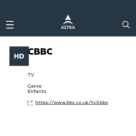
Aller
au
contenu
principal
CBBC
TV
Genre
Enfants
https://www.bbc.co.uk/tv/cbbc