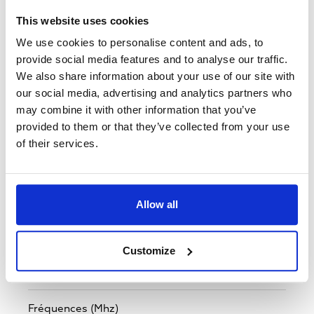
Marchés ciblés
This website uses cookies
Belgique,
Allemagne,
Îles Féroé,
France,
Guernsey,
Irlande,
Ile De Man,
Jersey,
We use cookies to personalise content and ads, to
Luxembourg,
Pays-Bas,
Royaume-Uni
provide social media features and to analyse our traffic.
We also share information about your use of our site with
our social media, advertising and analytics partners who
Standard
DVB-S2
may combine it with other information that you’ve
provided to them or that they’ve collected from your use
of their services.
MPEG - 4/ MPEG-2
MPEG-4
Système de cryptage
Allow all
None
Customize
Polarisation
V
Fréquences (Mhz)