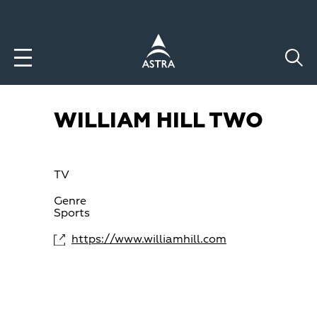
Aller
au
contenu
principal
WILLIAM HILL TWO
TV
Genre
Sports
https://www.williamhill.com