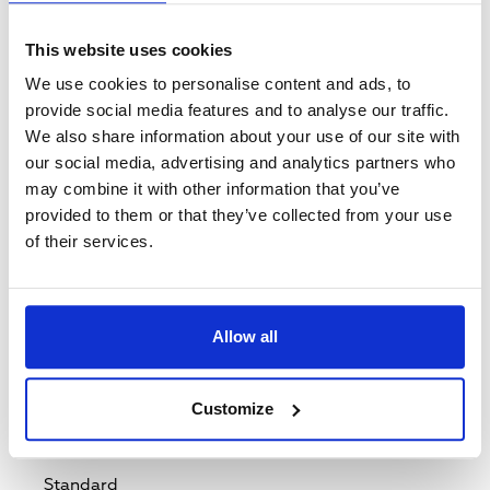
Reception countries
Andorre,
Albanie,
Arménie,
Autriche,
Iles Aland,
This website uses cookies
Azerbaïdjan,
Bosnie Herzégovine,
Belgique,
We use cookies to personalise content and ads, to
Bulgarie,
Biélorussie,
Suisse,
Chypre,
République
provide social media features and to analyse our traffic.
Tchèque,
Allemagne,
Danemark,
Algérie,
Estonie,
We also share information about your use of our site with
Egypte,
Sahara Occidental,
Espagne,
Finlande,
Îles Féroé,
France,
Géorgie,
Guernsey,
Gibraltar,
our social media, advertising and analytics partners who
Groenland,
Grèce,
Croatie,
Hongrie,
Irlande,
Israël,
may combine it with other information that you’ve
Ile De Man,
Irak,
Iran,
Islande,
Italie,
Jersey,
provided to them or that they’ve collected from your use
Jordan,
Kirghizistan,
Koweit,
Kazakhstan,
Liban,
of their services.
Liechtenstein,
Lituanie,
Luxembourg,
Lettonie,
Libye,
Maroc,
Monaco,
Moldavie,
Monténégro,
Macédonien,
Mauritanie,
Malte,
Pays-Bas,
Norvège,
Pologne,
Palestine,
Portugal,
Roumanie,
Allow all
Serbie,
Russie,
Arabie Saoudite,
Suède,
Slovénie,
Svalbard Et Jan Mayen,
Slovaquie,
Saint Marin,
Syrie,
Turkménistan,
Tunisie,
Turquie,
Ukraine,
Customize
Royaume-Uni,
Ouzbékistan,
Vatican
Standard