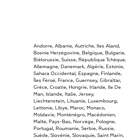
Andorre,
Albanie,
Autriche,
Iles Aland,
Bosnie Herzégovine,
Belgique,
Bulgarie,
Biélorussie,
Suisse,
République Tchèque,
Allemagne,
Danemark,
Algérie,
Estonie,
Sahara Occidental,
Espagne,
Finlande,
Îles Féroé,
France,
Guernsey,
Gibraltar,
Grèce,
Croatie,
Hongrie,
Irlande,
Ile De
Man,
Islande,
Italie,
Jersey,
Liechtenstein,
Lituanie,
Luxembourg,
Lettonie,
Libye,
Maroc,
Monaco,
Moldavie,
Monténégro,
Macédonien,
Malte,
Pays-Bas,
Norvège,
Pologne,
Portugal,
Roumanie,
Serbie,
Russie,
Suède,
Slovénie,
Slovaquie,
Saint Marin,