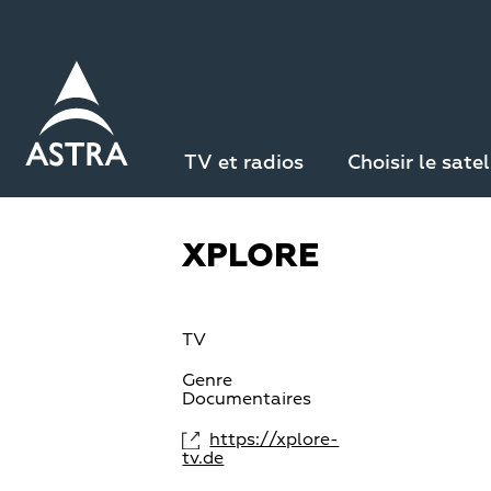
Aller
au
contenu
principal
Retour à la liste des chaînes
TV et radios
Choisir le satel
XPLORE
TV
Genre
Documentaires
https://xplore-
tv.de