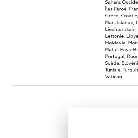
Sahara Occide
Îles Féroé,
Fra
Grèce,
Croatie
Man,
Islande,
I
Liechtenstein,
Lettonie,
Libye
Moldavie,
Mon
Malte,
Pays-Ba
Portugal,
Roum
Suède,
Slovéni
Tunisie,
Turqui
Vatican