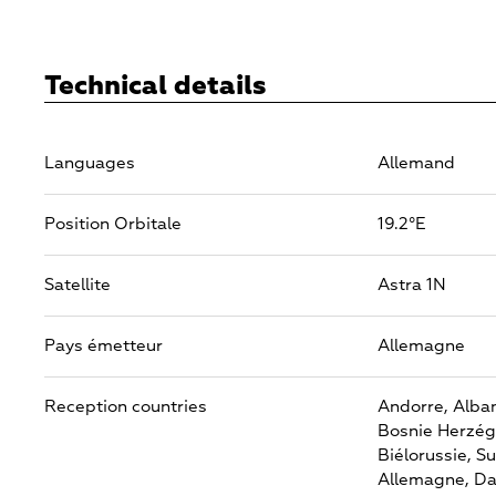
Technical details
Languages
Allemand
Position Orbitale
19.2°E
Satellite
Astra 1N
Pays émetteur
Allemagne
Reception countries
Andorre,
Alban
Bosnie Herzég
Biélorussie,
Su
Allemagne,
Da