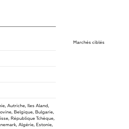
Marchés ciblés
ie,
Autriche,
Iles Aland,
ovine,
Belgique,
Bulgarie,
isse,
République Tchèque,
nemark,
Algérie,
Estonie,