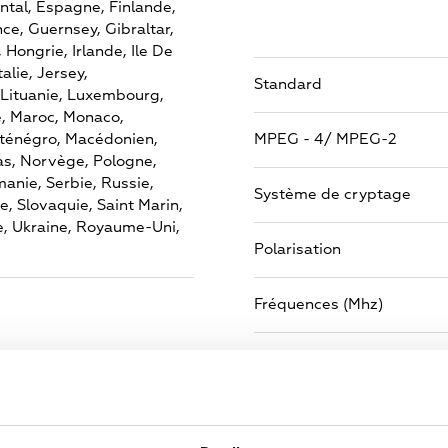
ntal,
Espagne,
Finlande,
nce,
Guernsey,
Gibraltar,
,
Hongrie,
Irlande,
Ile De
talie,
Jersey,
Standard
Lituanie,
Luxembourg,
,
Maroc,
Monaco,
ténégro,
Macédonien,
MPEG - 4/ MPEG-2
s,
Norvège,
Pologne,
anie,
Serbie,
Russie,
Système de cryptage
e,
Slovaquie,
Saint Marin,
e,
Ukraine,
Royaume-Uni,
Polarisation
Fréquences (Mhz)
Répéteur
Débit symbole