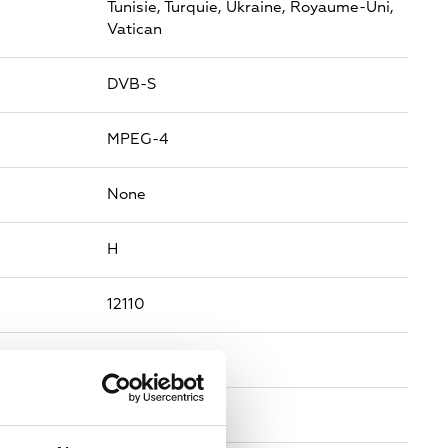
Tunisie,
Turquie,
Ukraine,
Royaume-Uni,
Vatican
DVB-S
MPEG-4
None
H
12110
1.085
27500