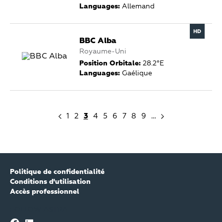
Languages:
Allemand
BBC Alba
Royaume-Uni
Position Orbitale:
28.2°E
Languages:
Gaélique
1
2
3
4
5
6
7
8
9
…
Politique de confidentialité
Conditions d'utilisation
Accès professionnel
FOLLOW ASTRA