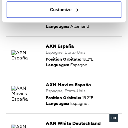
AXN Black Deutschland
Customize
Allemagne, États-Unis
Position Orbitale:
19.2°E
Languages:
Allemand
AXN España
Espagne, États-Unis
Position Orbitale:
19.2°E
Languages:
Espagnol
AXN Movies España
Espagne, États-Unis
Position Orbitale:
19.2°E
Languages:
Espagnol
AXN White Deutschland