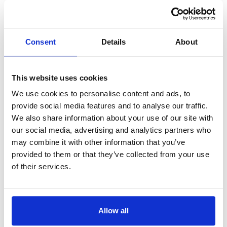
Languages:
Espagnol
ATV
Consent
Details
About
Autriche
Position Orbitale:
19.2°E
Languages:
Allemand
This website uses cookies
We use cookies to personalise content and ads, to
ATV 2
provide social media features and to analyse our traffic.
Autriche
We also share information about your use of our site with
Position Orbitale:
19.2°E
our social media, advertising and analytics partners who
Languages:
Allemand
may combine it with other information that you’ve
provided to them or that they’ve collected from your use
of their services.
Automoto la chaîne
France
Position Orbitale:
19.2°E
Languages:
Français
Allow all