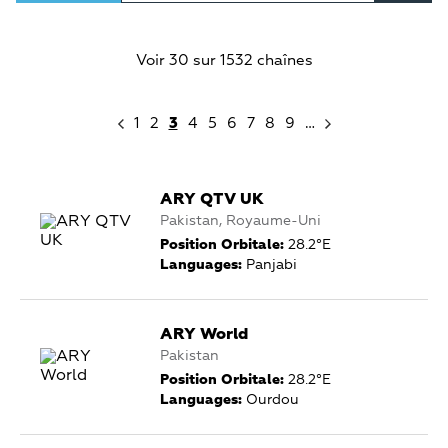
Voir 30 sur 1532 chaînes
1
2
3
4
5
6
7
8
9
…
ARY QTV UK
Pakistan, Royaume-Uni
Position Orbitale:
28.2°E
Languages:
Panjabi
ARY World
Pakistan
Position Orbitale:
28.2°E
Languages:
Ourdou