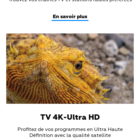
Teaser
Trouvez vos chaînes TV et stations radios préférées
Text
En savoir plus
Teaser
Media
TV 4K-Ultra HD
Teaser
Profitez de vos programmes en Ultra Haute
Text
Définition avec la qualité satellite