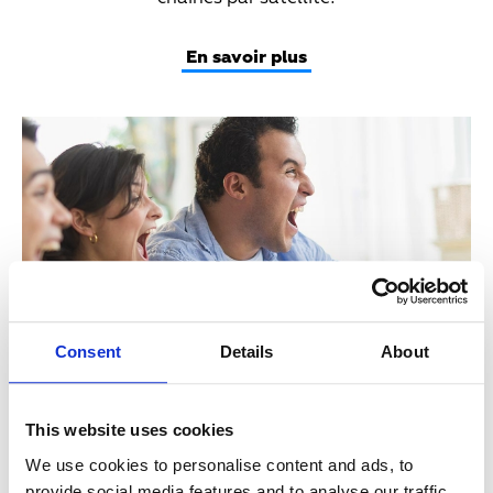
En savoir plus
Teaser
Media
Consent
Details
About
Bouquets TV
This website uses cookies
Teaser
Complétez votre offre TV et profitez des
We use cookies to personalise content and ads, to
Text
programmes que vous aimez.
provide social media features and to analyse our traffic.