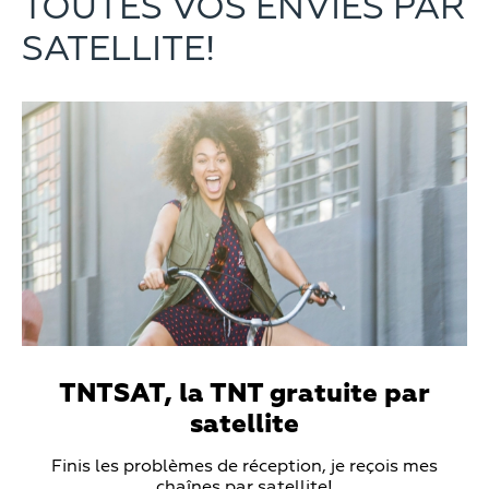
TOUTES VOS ENVIES PAR
SATELLITE!
Teaser
Media
TNTSAT, la TNT gratuite par
satellite
Teaser
Finis les problèmes de réception, je reçois mes
Text
chaînes par satellite!